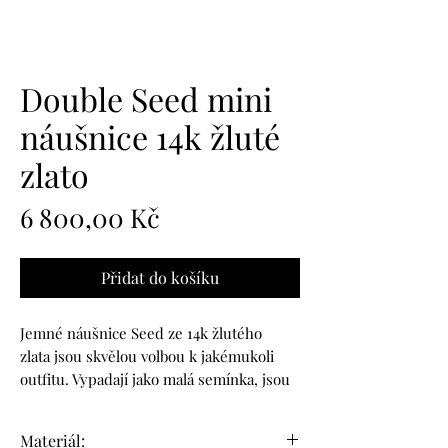
Double Seed mini
náušnice 14k žluté
zlato
Cena
6 800,00 Kč
Přidat do košíku
Jemné náušnice Seed ze 14k žlutého
zlata jsou skvělou volbou k jakémukoli
outfitu. Vypadají jako malá semínka, jsou
elegantní, drobné, roztomilé a ideální na
každý den.
Materiál: