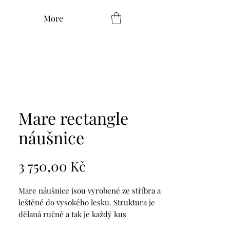
More
Mare rectangle
náušnice
Cena
3 750,00 Kč
Mare náušnice jsou vyrobené ze stříbra a
leštěné do vysokého lesku. Struktura je
dělaná ručně a tak je každý kus
originál. Jsou skvělou volbou k jakémukoli