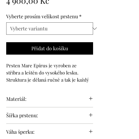
Cena
4 900,00 Kč
Vyberte prosím velikost prstenu
*
Přidat do košíku
Prsten Mare Epirus je vyroben ze
stříbra a leštěn do vysokého lesku.
Struktura je dělaná ručně a tak je každý
kus originál. Je skvělou volbou k
jakémukoli outfitu a ideální na každý
Materiál:
den.
stříbro (Ag 925/1000)
Šířka prstenu:
Abstrahovaný motiv vodní hladiny jako
vzpomínání a toužení po dálkách, po
6 mm
slané vůni moře. Odlesk světla na
Váha šperku:
povrchu šperku zjemňuje formální