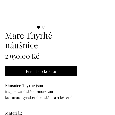
Mare Thyrhé
náušnice
Cena
2 950,00 Kč
Přidat do košíku
Náušnice Thyrhé jsou
inspirované středomořskou
kulturou, vyrobené ze stříbra a leštěné
do vysokého lesku. Struktura je dělaná
ručně a tak je každý kus originál. Jsou
Materiál: