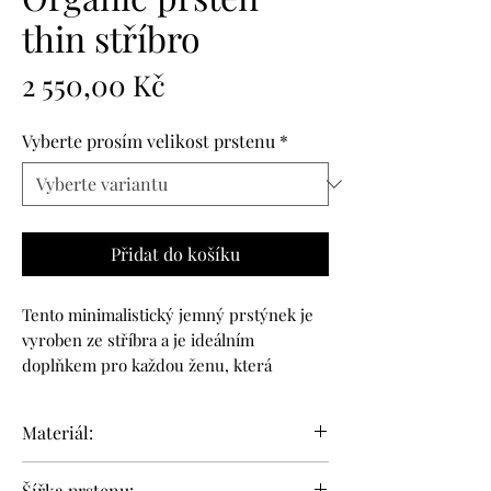
thin stříbro
Cena
2 550,00 Kč
Vyberte prosím velikost prstenu
*
Přidat do košíku
Tento minimalistický jemný prstýnek je
vyroben ze stříbra a je ideálním
doplňkem pro každou ženu, která
preferuje jednoduchý a elegantní styl.
Jeho subtilní design z něj činí skvělý
Materiál:
kousek šperku, který se snadno
kombinuje s dalšími prsteny nebo
Stříbro 925/1000
Šířka prstenu: