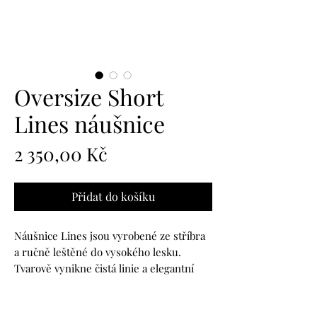
Oversize Short
Lines náušnice
Cena
2 350,00 Kč
Přidat do košíku
Náušnice Lines jsou vyrobené ze stříbra
a ručně leštěné do vysokého lesku.
Tvarově vynikne čistá linie a elegantní
tvar náušnic. Jsou skvělou volbou k
jakémukoli outfitu od každodenních po