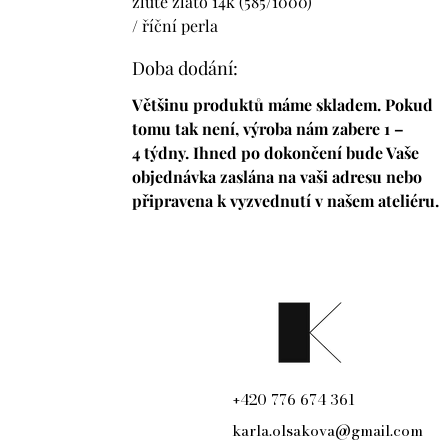
žluté zlato 14k (585/1000)
/ říční perla
Doba dodání:
Většinu produktů máme skladem.
Pokud
tomu tak není, výroba nám zabere 1 –
4 týdny. Ihned po dokončení bude Vaše
objednávka zaslána na vaši adresu nebo
připravena k vyzvednutí v našem ateliéru.
420 776 674 361
+
karla.olsakova@gmail.com