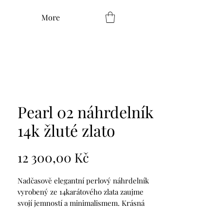
More
Pearl 02 náhrdelník
14k žluté zlato
Cena
12 300,00 Kč
Nadčasově elegantní perlový náhrdelník
vyrobený ze 14karátového zlata zaujme
svojí jemností a minimalismem. Krásná
pravidelná říční perla se hodí pro