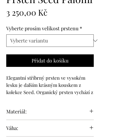
Cena
3 250,00 Kč
Vyberte prosím velikost prstenu
*
Přidat do košíku
Elegantní stříbrný prsten ve vysokém
lesku je dalším krásným kouskem z
kolekce Seed. Organický prsten vychází z
tvaru semínka, které v sobě nese
symboliku nekonečného potenciálu
Materiál:
a nového růstu.
Elegantní prsten, který nezůstane bez
stříbro (925/1000)
Váha:
povšimnutí a krásně doplní váš sporty
chic nebo večerní outfit.
cca 2,9 g (Váha se liší v závisloti na