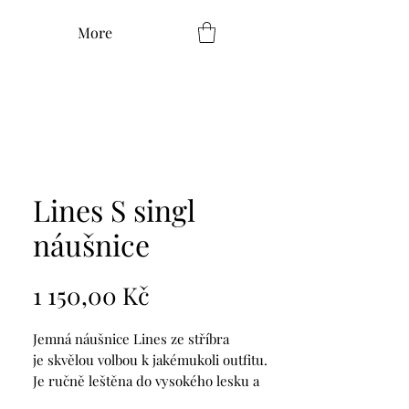
More
Lines S singl
náušnice
Cena
1 150,00 Kč
Jemná náušnice Lines ze stříbra
je skvělou volbou k jakémukoli outfitu.
Je ručně leštěna do vysokého lesku a
působí velmi elegantně. Upozorňujeme,