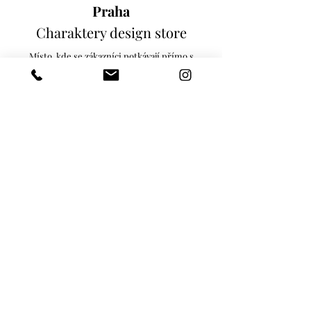
Praha
Charaktery design store
Místo, kde se zákazníci potkávají přímo s
designéry a zároveň náš showroom, kde
najdete všechny produkty.
Milady Horákové 451/13, 170 00
Praha 7 - Holešovice
pondělí - pátek 11:00 - 19:00
www.c
haraktery.cz