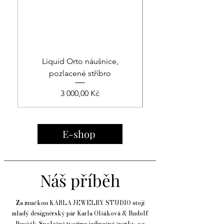
Liquid Orto náušnice,
pozlacené stříbro
Cena
3 000,00 Kč
E-shop
Náš
příběh
Za značkou KARLA JEWELRY STUDIO stojí
mladý designérský pár Karla Olšáková & Rudolf
Rusňák. Společně tvoříme jedinečné šperky ve